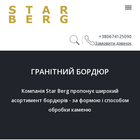
header_menu_searh_page_title
+380674125090
Замовити дзвінок
ГРАНІТНИЙ БОРДЮР
Компанія Star Berg пропонує широкий 
асортимент бордюрів - за формою і способом 
обробки каменю