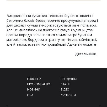
Використання сучасних технологій у виготовленні 
бетонних блоків беззаперечно просунулося вперед і 
для фіксації суміші використовуються різні полімери. 
Але не дивлячись на прогрес в галузі будівництва 
гірська порода залишається самим затребуваним 
матеріалом. Бордюри з граніту не тільки найміцніші, 
але й також естетично привабливі. Адже ви можете 
обрати природний камінь різного забарвлення. 
Перевага таких гранітних блоків ще і в тому, що їх 
Детальніше
без пошкоджень можна демонтувати з одного місця і 
облаштувати цими блоками інший простір - вони не 
втратять зовнішній вигляд і не зруйнуються.
Фейсбук
Інстаграм
Купити в Україні гранітний бордюр ви можете і без 
 ГОЛОВНА 
 ПРОДУКЦІЯ 
обробки - він все одно відмінно ляже в потрібну лінію і 
 ПРО КОМПАНІЮ 
 СТАТТІ 
буде гарно виглядати. Якщо завдання полягає у 
 НОВИНИ 
 ВІДЕО 
безпечному мощенні, з захистом від ковзання, то 
 FAQ 
 КОНТАКТИ 
використовують бучардування або термічну обробку. 
Обидва методи обробки бордюру з граніту роблять 
поверхню шорсткою, а значить на ній не так легко 