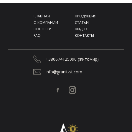
Фейсбук
Инстаграм
 ГЛАВНАЯ 
 ПРОДУКЦИЯ 
 О КОМПАНИИ 
 СТАТЬИ 
 НОВОСТИ 
 ВИДЕО 
 FAQ 
 КОНТАКТЫ 
 +380674125090 (Житомир) 
 info@granit-st.com 