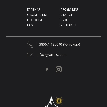
Фейсбук
Инстаграм
 ГЛАВНАЯ 
 ПРОДУКЦИЯ 
 О КОМПАНИИ 
 СТАТЬИ 
 НОВОСТИ 
 ВИДЕО 
 FAQ 
 КОНТАКТЫ 
 +380674125090 (Житомир) 
 info@granit-st.com 