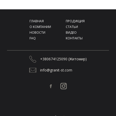
Фейсбук
Инстаграм
 ГЛАВНАЯ 
 ПРОДУКЦИЯ 
 О КОМПАНИИ 
 СТАТЬИ 
 НОВОСТИ 
 ВИДЕО 
 FAQ 
 КОНТАКТЫ 
 +380674125090 (Житомир) 
 info@granit-st.com 